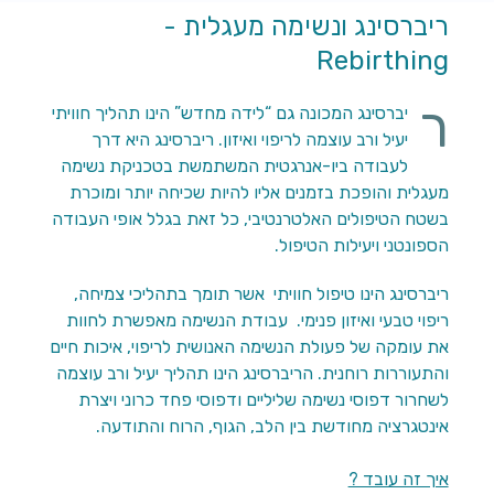
ריברסינג ונשימה מעגלית -
Rebirthing
ר
יברסינג המכונה גם “לידה מחדש” הינו תהליך חוויתי
יעיל ורב עוצמה לריפוי ואיזון. ריברסינג היא דרך
לעבודה ביו-אנרגטית המשתמשת בטכניקת נשימה
מעגלית והופכת בזמנים אליו להיות שכיחה יותר ומוכרת
בשטח הטיפולים האלטרנטיבי, כל זאת בגלל אופי העבודה
הספונטני ויעילות הטיפול.
ריברסינג הינו טיפול חוויתי אשר תומך בתהליכי צמיחה,
ריפוי טבעי ואיזון פנימי. עבודת הנשימה מאפשרת לחוות
את עומקה של פעולת הנשימה האנושית לריפוי, איכות חיים
והתעוררות רוחנית. הריברסינג הינו תהליך יעיל ורב עוצמה
לשחרור דפוסי נשימה שליליים ודפוסי פחד כרוני ויצרת
אינטגרציה מחודשת בין הלב, הגוף, הרוח והתודעה.
איך זה עובד ?