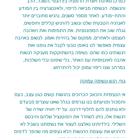
כמו כן מאזנת ויוצרת הרמוניה בין הגוף ,השכל, הלב
והנשמה. הנשימה מביאה לריפוי, ולאינטגרציה בין המודע
והתת-מודע. לאחר מספר סשנים, נרגיש מחוברים יותר
לאנרגיה הטבעית שלנו ונשוב להרגיש קלילים וחופשים.
נגלה שוב את הספונטניות, את התמימות ואת האהבה
לעצמנו ולאחרים, ממקום של בהירות ואמון. לנשום באהבה
עצמית מאפשר לנו באופן טבעי לקבל את גופנו ואת
רגשותינו כמו שהם. נשימה בהשתוקקות מעניקה רגשות
אהבה לאינטימיות עם האחר, בלי שיפוט ובלי השלכות,
במרחב שבו ריפוי עמוק יכול להתרחש.
גוף, רגש ונשימה עמוקה
אי הנעימיות והכאב הכרוכים ברגשות קשים כגון עצב, כעס
ותסכול ופגיעתם בנו נגרמים בגלל שאנו עוצרים מבעדם
ולא נותנים להם לחלוף דרכנו. על ידי חוויה ישירה של
רגשות אלו, ניתן לשחרר את הפוטנציל שלהם והיבטם
השלילי. בילדותינו נאלצנו לעצור את נשימתנו בשביל לא
להרגיש את עוצמת הרגשות הלא נעימים מה שהפך לדפוס