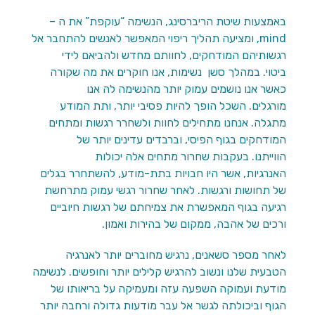
באמצעות שיטת הריברסינג, הנשימה “עוקפת” את ה –
mind, ומציעה תהליך ריפוי המאפשר לאנשים להתחבר אל
רגשותיהם המודחקים, לחוותם מחדש ולהביאם לידי
ביטוי. במהלך סשן נשימות, אנו חוקרים את מה שקורה
כאשר אנו נושמים עמוק יותר מהנשימה לה אנו
מורגלים. השכל הופך להיות פסיבי יותר, ותת המודע
מתגלה. אנחנו מתחילים לחוות ולשחרר רגשות ומתחים
המודחקים בגוף הפיסי, וברבדים עדינים יותר של
הווייתנו. בעקבות שחרור מתחים אלה יכולות
האנרגיות, אשר היו חבויות בתת-מודע, להשתחרר בגלים
של תחושות ורגשות. לאחר שחרור רגשי עמוק מתרחשת
רגיעה בגוף המאפשרת את צמיחתם של רגשות חיוביים
ורכים של אהבה, ממקום של בהירות ואמון.
לאחר מספר סשאנים, נרגיש מחוברים יותר לאנרגיה
הטבעית שלנו ונשוב להרגיש קלילים יותר וחופשים. לנשימה
מודעת ועמוקה השפעה עזה ומעמיקה על בריאותו של
הגוף וביכולתה לגשר אל עבר מודעות גדולה ורחבה יותר