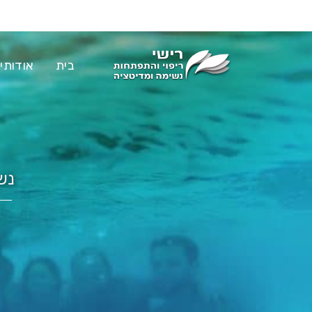
בית
אודותינ
נש