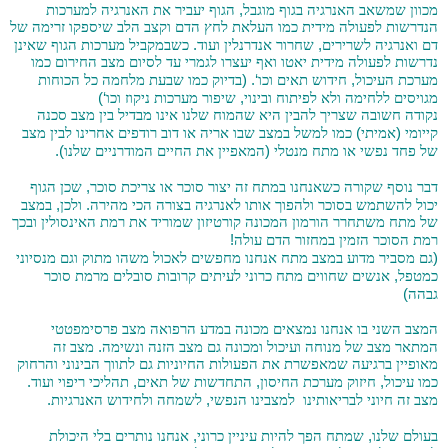
,
מכוון שמשאב האנרגיה בגוף מוגבל
הגוף יעביר את האנרגיה למערכות
הנדרשות לפעולה מידית כמו העלאת לחץ הדם וקצב הלב שיספקו זרימה של
.
,
דם ואנרגיה לשרירים
שחרור אנדרנלין ועוד
כשבמקביל מערכות הגוף שאינן
נדרשות לפעולה מידית יאטו ואף יעצרו לגמרי עד לסיום מצב החירום כמו
‘. (
,
מערכת העיכול
חידוש תאים וכו
בדיוק כמו שבעת מלחמה כל הכוחות
‘)
,
מגויסים ללחימה ולא לפיתוח ובינוי
שיפור מערכות ניקוז וכו
נקודה חשובה שצריך להבין היא שהמוח שלנו אינו מבדיל בין מצב סכנה
)
(
קייומי
אמיתי
כמו למשל במצב שבו אריה או דוב רודפים אחרינו לבין מצב
).
(
של פחד נפשי או מתח מנטלי
המאפיין את החיים המודרניים שלנו
,
דבר נוסף שקורה כשאנחנו במתח זה יצור סוכר או צריכת סוכר
שכן הגוף
,
.
יכול להשתמש בסוכר ולהפוך אותו לאנרגיה בצורה הכי מהירה
ולכן
במצב
של מתח משתחרר הורמון המכונה קורטיזון שמוריד את רמת האינסולין ובכך
!
רמת הסוכר הזמין במחזור הדם עולה
(
גם מסביר מדוע במצב מתח אנחנו מחפשים לאכול משהו מתוק וגם מנסיוני
,
כמטפל
אנשים שחווים מתח כרוני לעיתים קרובות סובלים מרמת סוכר
)
גבהה
המצב השני בו אנחנו נמצאים מכונה במדע הרפואה מצב פרסימפטטי
.
המתאר מצב של מנוחה ועיכול ומכונה גם מצב הזנה ונשימה
מצב זה
מאופיין ברגיעה שמאפשרת את הפעולות החיוניות גם לתווך הבינוני והרחוק
.
,
,
,
כמו עיכול
חיזוק מערכת החיסון
התחדשות של תאים
תהליכי ריפוי ועוד
.
,
מצב זה חיוני לבריאותינו
למצבינו הנפשי
לשמחה ולחידוש האנרגיות
,
,
בעולם שלנו
שמתח הפך להיות עיניין כרוני
אנחנו נותרים בלי היכולת