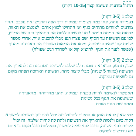
……..
)
(10-15
תרגיל מודעות ונשימה קצר
דקות
)
1 (3-5
שלב
דקות
.
,
בעמידה נוחה
קחו כמה נשימות עמוקות דרך הפה והרגישו את גופכם
תהיו
,
,
מודעים לאזורים מתוחים בגוף ואז התחילו לכווץ אותם
לצמצם את האזור
,
!
לדחוס את המתח פנימה
תנו לנשיפה ללוות את התהליך הזה של הכיווץ
.
לכו עם הנשיפה עד הסוף ושם עצרו רגע מבלי להכניס אויר
אחרי מספר
,
שניות קחו שאיפה עמוקה
מלאו את הריאות ושחררו את האנרגיה מהגוף
)
,
(
אפשר לנער את הגוף
להוציא קול או לשחרר רגש שעולה
)
2 (3-5
שלב
דקות
,
,
שבו
תרגעו
הביאו את צומת הלב שלכם לנשימה ונסו בהדרגה להאריך את
.
)
5
(
הנשיפה
באזור
שניות
מבלי ליצור מתח
הנשיפה הארוכה תפתח מקום
.
גם לשאיפה עמוקה
)
3 (3-5
שלב
דקות
,
.
תאפשרו לנשימה להיות טבעית ועמוקה
תהנו מהרווחה
מהאנרגיה
ששוטפת את הגוף בכל נשימה
.
ומתחושת הגוף הזורם
5
למי שאין לו את הזמן או המקום לתרגול כזה יכול להתבונן בנשימה למשך
.
דקות ביום ולנסות להאריך את הנשיפה ולתת לה להיות שלמה
זה יכול
,
,
לקרות לפני השינה
ברכב לפני עליה למשרד
במקלחת ובכל מקום בו אתם
לא נידרשים לפוקוס