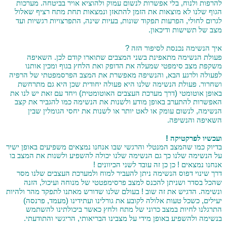
.
,
להרפות ולנוח
בלי אפשרות לנשום עמוק ולהוציא אויר בביטחה
מערכות
הגוף שלנו לא מוצאות את הזמן להתאזן ונמצאות תחת מתח רציף שאלול
,
,
,
לגרום לחולי
הפרעות תפקוד שונות
בעיות שינה
התפרצויות רגשיות ועד
.
מצב של תשישות ודיכאון
?
איך הנשימה נכנסת לסיפור הזה
.
פעולת הנשימה מתאפינת בשני המצבים שתוארו קודם לכן
השאיפה
משקפת מצב סימפטי שמעלה את הדופק ואת הלחץ בגוף ומכין אותנו
,
לפעולה ולרגע הבא
והנשיפה מאפשרת את המצב הפרסמפטתי של הרפיה
.
ושחרור
פעולת הנשימה שלנו היא פעולה יחודית שכן היא גם מתרחשת
)
(
באופן אוטומטי
דרך מערכת העצבים האוטומטית
ויחד עם זאת יש לנו את
האפשרות להתערב באופן מודע ולשנות את הנשימה כמו להגביר את קצב
,
הנשימה
לנשום עומק או לאט יותר או לשנות את יחסי הגומלין שבין
.
השאיפה והנשיפה
!
ועכשיו לפרקטיקה
בדיוק כמו שהמצב המנטלי והרגשי שבו אנחנו נמצאים משפיעים באופן ישיר
על הנשימה שלנו כך גם הנשימה שלנו יכולה להשפיע ולשנות את המצב בו
!
!
אנחנו נמצאים
כן כן זה עובד לשני הכיוונים
דרך שינוי דפוס הנשימה ניתן להעביר למוח ולמערכת העצבים שלנו מסר
,
שהכל בסדר ושניתן להכנס למצב פרסימפטטי של מנוחה ועיכול
הזנה
!
.
ונשימה
הדגיש את זה שוב
בעולם שלנו שדורש מאתנו לתפקד מהר ולהיות
)
,
(
,
יעילים
כשכל טעות אלולה לקובע את גורלינו ועתידינו
מעמד
פרנסה
התרגלנו לחיות במצב כרוני של מתח ולחץ כאשר ביכולתינו להשתמש
.
,
בנשימה ולהשפיע באופן מידי על מצבינו הבריאותי
הריגשי והתודעתי